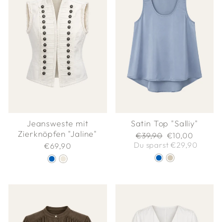
Satin Top "Salliy"
Jeansweste mit
Zierknöpfen "Jaline"
Normaler
Sonderpreis
€39,90
€10,00
Preis
Du sparst €29,90
€69,90