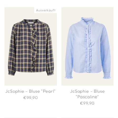
Ausverkauft
JcSophie - Bluse "Pearl"
JcSophie - Bluse
"Pascaline"
€99,90
€99,90