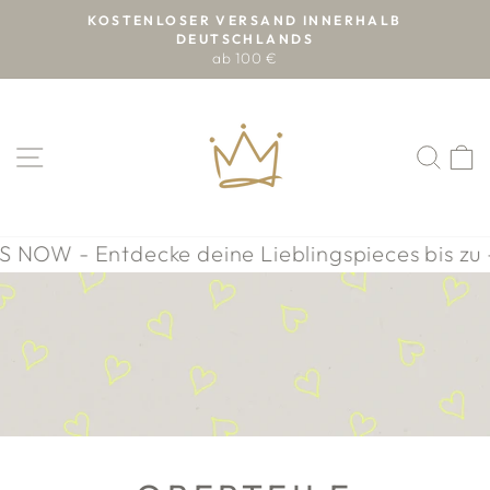
Direkt
KOSTENLOSER VERSAND INNERHALB
zum
DEUTSCHLANDS
Pause
ab 100 €
Inhalt
Diashow
SEITENNAVIGATION
SUC
E
ke deine Lieblingspieces bis zu -70% reduzi