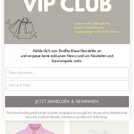
Melde dich zum Rostfleckhaus-Newsletter an
und verpasse keine exklusiven News rund um Neuheiten und
Gewinnspiele mehr.
Culture - Bluse Gestreift
JcSophie - Bluse "Ping"
€69,95
€119,90
JETZT ANMELDEN & GEWINNEN
Durch deine Anmeldung erhältst du den Newsletter und akzeptierst unsere
AGB
. Dein Vorname ist kein Pflichtfeld und du
kannst dich zu jederzeit abmelden. Informationen zum Datenschutz findest du
hier
.
Ausverkauft