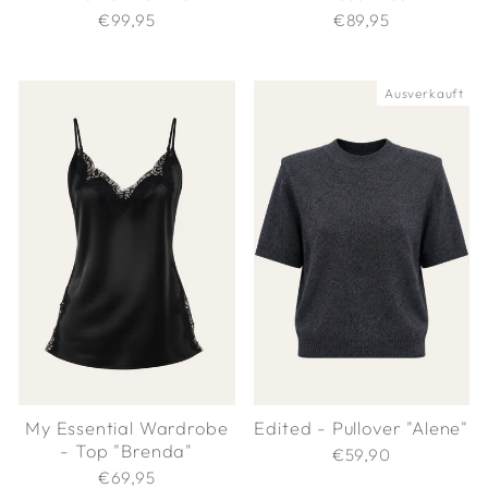
€99,95
€89,95
Ausverkauft
Edited - Pullover "Alene"
My Essential Wardrobe
- Top "Brenda"
€59,90
€69,95