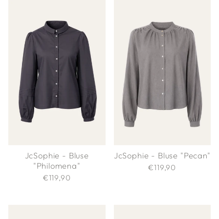
JcSophie - Bluse
JcSophie - Bluse "Pecan"
"Philomena"
€119,90
€119,90