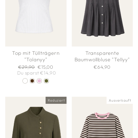
Top mit Tüllträgern
Transparente
"Tolanyy"
Baumwollbluse "Tellyy"
Normaler
Sonderpreis
€29,90
€15,00
€64,90
Preis
Du sparst €14,90
Reduziert
Ausverkauft