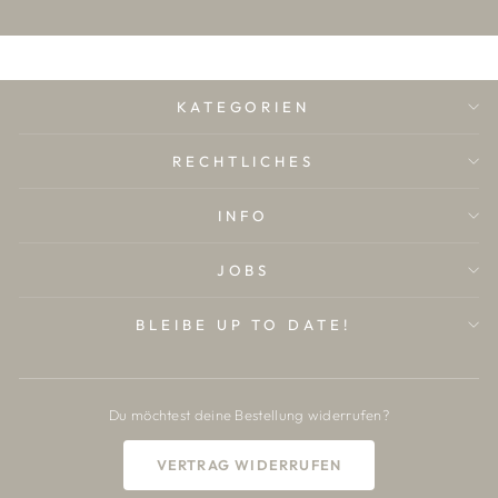
KATEGORIEN
RECHTLICHES
INFO
JOBS
BLEIBE UP TO DATE!
Erhalte als Erste unsere neuen
Du möchtest deine Bestellung widerrufen?
Lieblingslooks, exklusive
Rabattaktionen, Vorabzugänge zu
VERTRAG WIDERRUFEN
limitierten Pieces und nimm