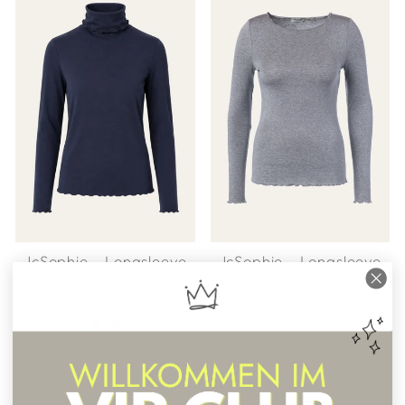
JcSophie - Longsleeve
JcSophie - Longsleeve
"Purity"
"Praise"
€69,90
€69,90