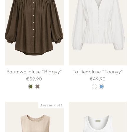
Baumwollbluse "Biggyy"
Taillienbluse "Toonyy"
€59,90
€49,90
Ausverkauft