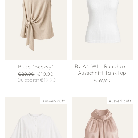
By ANIWI - Rundhals-
Bluse "Beckyy"
Ausschnitt TankTop
Normaler
Sonderpreis
€29,90
€10,00
Preis
Du sparst €19,90
€39,90
Ausverkauft
Ausverkauft