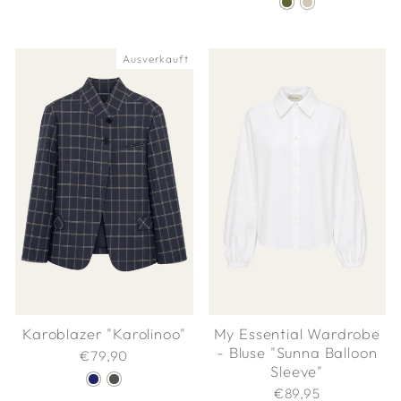
Ausverkauft
Karoblazer "Karolinoo"
My Essential Wardrobe
- Bluse "Sunna Balloon
€79,90
Sleeve"
€89,95